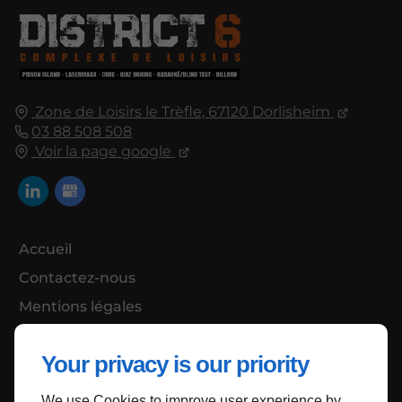
Zone de Loisirs le Trèfle, 67120 Dorlisheim
03 88 508 508
Voir la page google
Accueil
Contactez-nous
Mentions légales
Plan du site
Your privacy is our priority
We use Cookies to improve user experience by