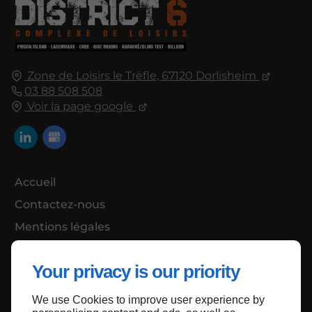
Zone de Loisirs le Trèfle, 67120 Dorlisheim
03 88 508 508
Voir la page google
Accueil
Contactez-nous
Mentions légales
Plan du site
Your privacy is our priority
We use Cookies to improve user experience by
Haut de page