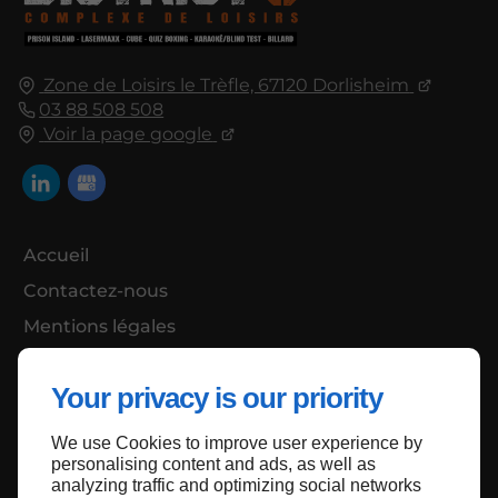
Zone de Loisirs le Trèfle, 67120 Dorlisheim
03 88 508 508
Voir la page google
Accueil
Contactez-nous
Mentions légales
Plan du site
Your privacy is our priority
We use Cookies to improve user experience by
Haut de page
personalising content and ads, as well as
analyzing traffic and optimizing social networks