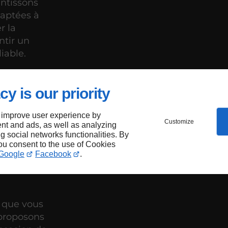
antissons
daptées à
r la
ntir un
iable.
cy is our priority
pour
 improve user experience by
 de
Customize
nt and ads, as well as analyzing
ng social networks functionalities. By
ch-
you consent to the use of Cookies
Google
Facebook
.
que vous
 proposons