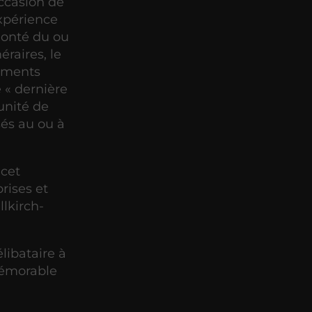
ccasion de
expérience
lonté du ou
éraires, le
moments
 « dernière
tunité de
sés au ou à
 cet
rises et
llkirch-
libataire à
mémorable