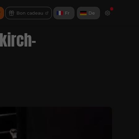
Bon cadeau
Fr
De
lkirch-