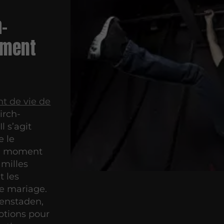
h-
ement
t de vie de
irch-
l s’agit
e le
Ce moment
milles
t les
le mariage.
ffenstaden,
ptions pour