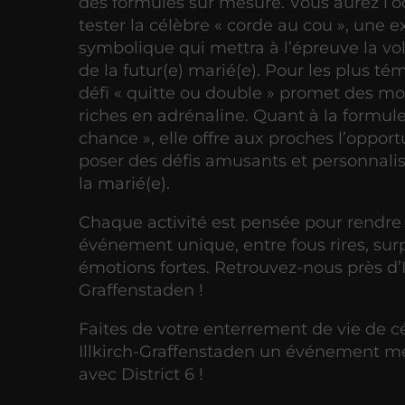
des formules sur mesure. Vous aurez l’o
tester la célèbre « corde au cou », une 
symbolique qui mettra à l’épreuve la vo
de la futur(e) marié(e). Pour les plus tém
défi « quitte ou double » promet des 
riches en adrénaline. Quant à la formule
chance », elle offre aux proches l’oppor
poser des défis amusants et personnali
la marié(e).
Chaque activité est pensée pour rendre
événement unique, entre fous rires, surp
émotions fortes. Retrouvez-nous près d’I
Graffenstaden !
Faites de votre enterrement de vie de cé
Illkirch-Graffenstaden un événement 
avec District 6 !